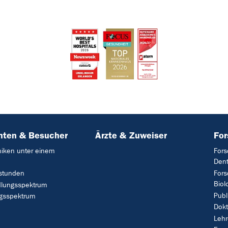
nten & Besucher
Ärzte & Zuweiser
Fo
iniken unter einem
Fors
Dent
stunden
Fors
Biol
lungsspektrum
Publ
ngsspektrum
Dokt
Lehr