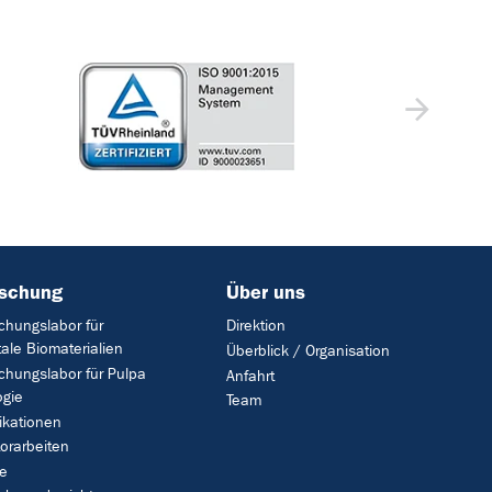
rschung
Über uns
chungslabor für
Direktion
ale Biomaterialien
Überblick / Organisation
chungslabor für Pulpa
Anfahrt
ogie
Team
ikationen
orarbeiten
e