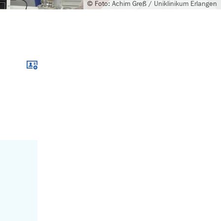
© Foto: Achim Greß / Uniklinikum Erlangen
Download im .vcf-Format