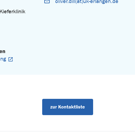
oliver.dill(at)uk-erlangen.de
ieferklinik
gen
ung
zur Kontaktliste