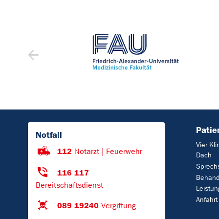
Patie
Notfall
Vier Kl
112
Notarzt | Feuerwehr
Dach
Sprech
116 117
Behand
Bereitschaftsdienst
Leistu
Anfahrt
089 19240
Vergiftung