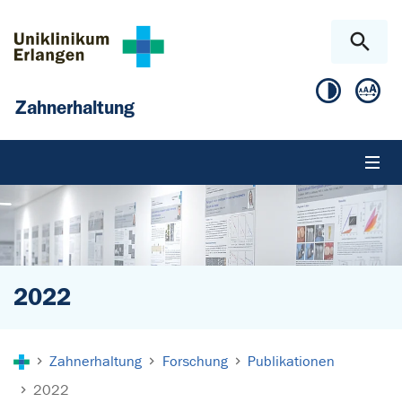
Zum Hauptinhalt springen
Skip to page footer
Zahnerhaltung
2022
Sie sind hier:
Zahnerhaltung
Forschung
Publikationen
2022