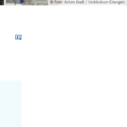
© Foto: Achim Greß / Uniklinikum Erlangen
Download im .vcf-Format