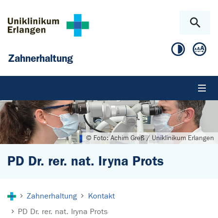
Zum Hauptinhalt springen
Skip to page footer
Zahnerhaltung
© Foto: Achim Greß / Uniklinikum Erlangen
PD Dr. rer. nat. Iryna Prots
Sie sind hier:
Zahnerhaltung
Kontakt
PD Dr. rer. nat. Iryna Prots