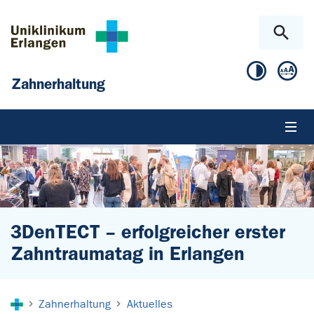
Zum Hauptinhalt springen
Skip to page footer
Zahnerhaltung
3DenTECT – erfolgreicher erster
Zahntraumatag in Erlangen
Sie sind hier:
Zahnerhaltung
Aktuelles